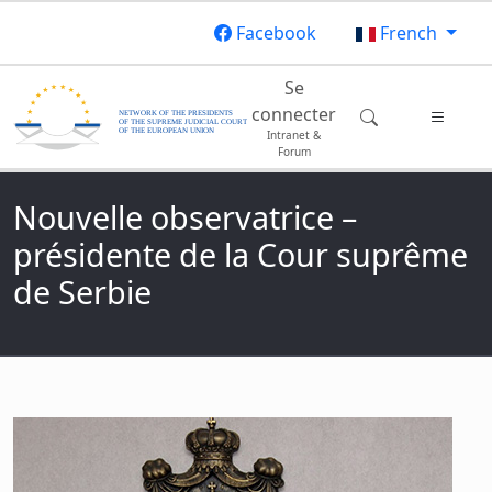
Aller au contenu principal
Facebook
French
Main navigation
Se
connecter
Intranet &
Forum
Nouvelle observatrice –
présidente de la Cour suprême
de Serbie