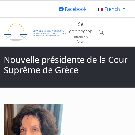
Aller au contenu principal
Facebook
French
Main navigation
Se
connecter
Intranet &
Forum
Nouvelle présidente de la Cour
Suprême de Grèce